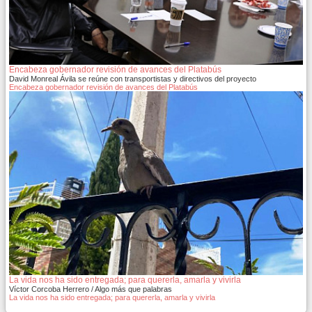
Encabeza gobernador revisión de avances del Platabús
David Monreal Ávila se reúne con transportistas y directivos del proyecto
Encabeza gobernador revisión de avances del Platabús
La vida nos ha sido entregada; para quererla, amarla y vivirla
Víctor Corcoba Herrero / Algo más que palabras
La vida nos ha sido entregada; para quererla, amarla y vivirla