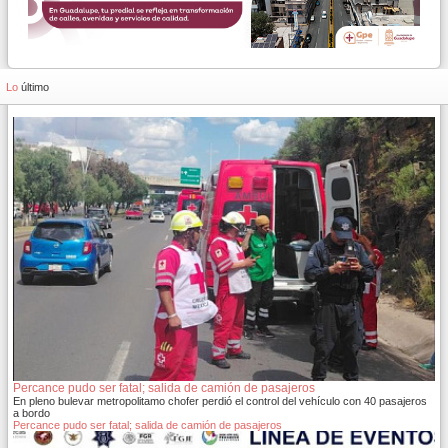
Lo
último
Percance pudo ser fatal; salida de camión de pasajeros
En pleno bulevar metropolitamo chofer perdió el control del vehículo con 40 pasajeros
a bordo
Percance pudo ser fatal; salida de camión de pasajeros