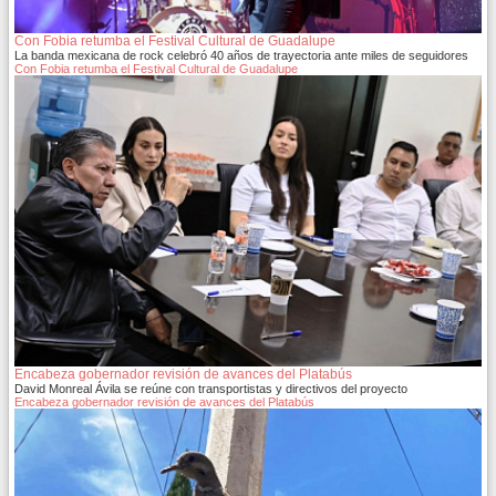
Con Fobia retumba el Festival Cultural de Guadalupe
La banda mexicana de rock celebró 40 años de trayectoria ante miles de seguidores
Con Fobia retumba el Festival Cultural de Guadalupe
Encabeza gobernador revisión de avances del Platabús
David Monreal Ávila se reúne con transportistas y directivos del proyecto
Encabeza gobernador revisión de avances del Platabús