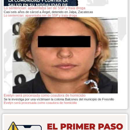
Lo sentencian: aparentaba ser de SSP y traía droga
Casi seis años de cárcel a Ángel, detenido en Jalpa, Zacatecas
Lo sentencian: aparentaba ser de SSP y traía droga
Evelyn será procesada como coautora de homicidio
Se le investiga por una víctimaen la colonia Balcones del municipio de Fresnillo
Evelyn será procesada como coautora de homicidio