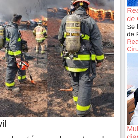
Rea
de 
Se 
de 
Rea
Cir
il
Mul
die