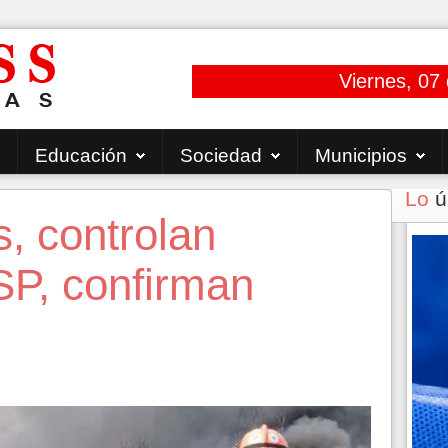
Viernes, 07
Educación
Sociedad
Municipios
Lo
ú
s, controlan
SP, confirman