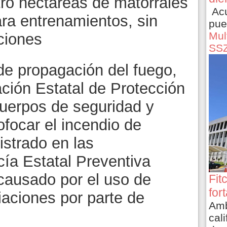
ro hectáreas de matorrales
Acu
ara entrenamientos, sin
pue
Mult
aciones
SS
de propagación del fuego,
ción Estatal de Protección
cuerpos de seguridad y
focar el incendio de
istrado en las
icía Estatal Preventiva
causado por el uso de
Fit
for
iaciones por parte de
Amb
cali