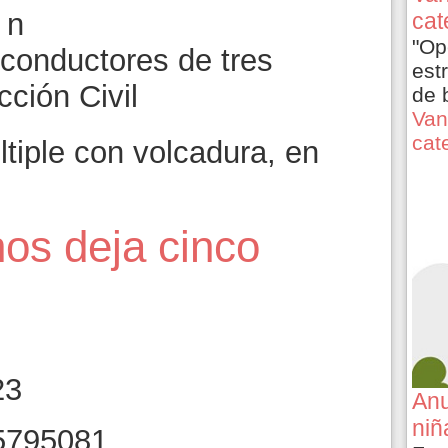
cat
"Op
 conductores de tres
est
cción Civil
de 
Van
cat
tiple con volcadura, en
os deja cinco
23
Anu
niñ