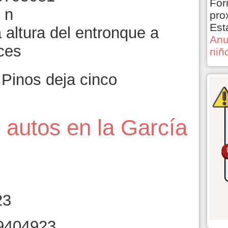
For
pro
Est
a altura del entronque a
Anu
ces
niñ
Pinos deja cinco
 autos en la García
23