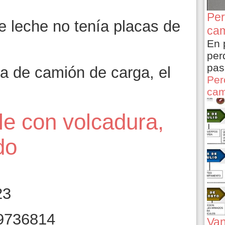
Per
de leche no tenía placas de
cam
En 
per
pas
a de camión de carga, el
Per
cam
le con volcadura,
do
23
Van