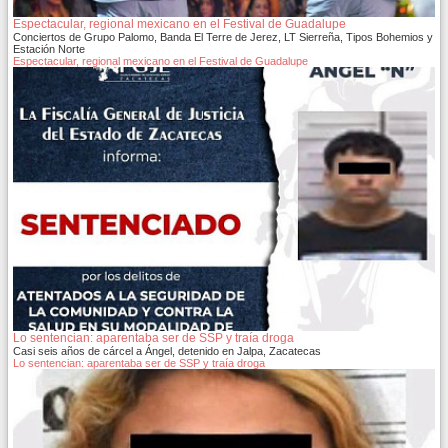
Espectacular, regional mexicano en el Festival de Guadalupe
Conciertos de Grupo Palomo, Banda El Terre de Jerez, LT Sierreña, Tipos Bohemios y
Estación Norte
Espectacular, regional mexicano en el Festival de Guadalupe
Lo sentencian: aparentaba ser de SSP y traía droga
Casi seis años de cárcel a Ángel, detenido en Jalpa, Zacatecas
Lo sentencian: aparentaba ser de SSP y traía droga