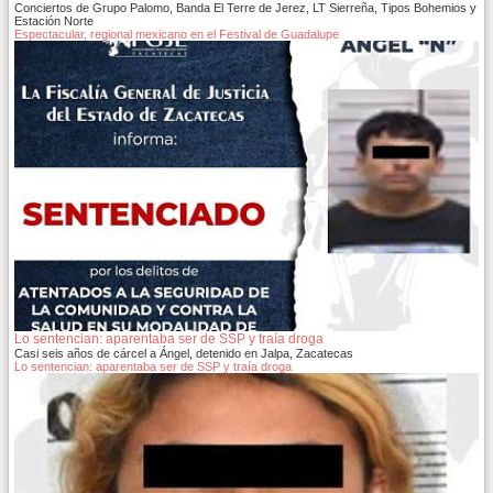
Conciertos de Grupo Palomo, Banda El Terre de Jerez, LT Sierreña, Tipos Bohemios y
Estación Norte
Espectacular, regional mexicano en el Festival de Guadalupe
Lo sentencian: aparentaba ser de SSP y traía droga
Casi seis años de cárcel a Ángel, detenido en Jalpa, Zacatecas
Lo sentencian: aparentaba ser de SSP y traía droga