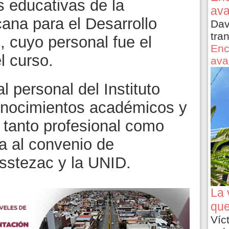
s educativas de la
ava
ana para el Desarrollo
Dav
tra
 cuyo personal fue el
Enc
l curso.
ava
al personal del Instituto
onocimientos académicos y
o tanto profesional como
a al convenio de
ssstezac y la UNID.
La 
que
Víc