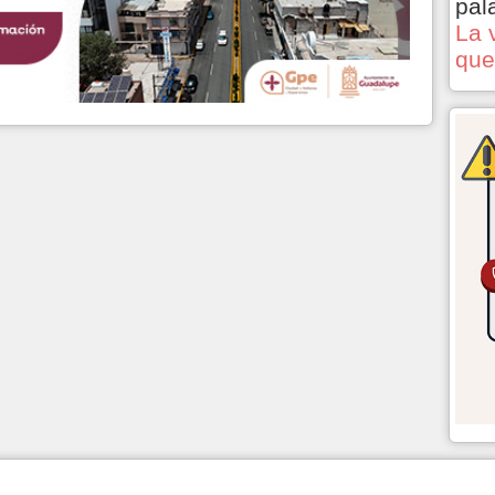
pal
La 
que