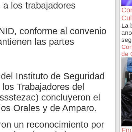
 a los trabajadores
Con
Cul
La 
UNID, conforme al convenio
año
seg
ntienen las partes
Con
de 
 del Instituto de Seguridad
 los Trabajadores del
ssstezac) concluyeron el
ios Orales y de Amparo.
eron un reconocimiento por
Enc