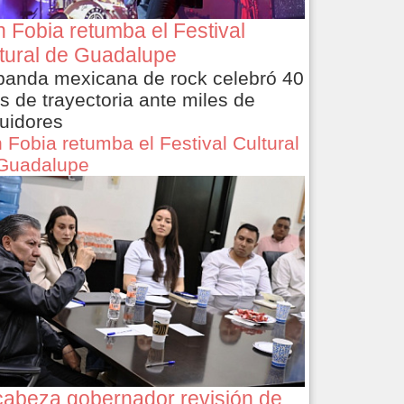
 Fobia retumba el Festival
tural de Guadalupe
banda mexicana de rock celebró 40
s de trayectoria ante miles de
uidores
 Fobia retumba el Festival Cultural
Guadalupe
abeza gobernador revisión de