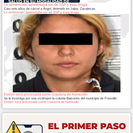
Lo sentencian: aparentaba ser de SSP y traía droga
Casi seis años de cárcel a Ángel, detenido en Jalpa, Zacatecas
Lo sentencian: aparentaba ser de SSP y traía droga
Evelyn será procesada como coautora de homicidio
Se le investiga por una víctimaen la colonia Balcones del municipio de Fresnillo
Evelyn será procesada como coautora de homicidio