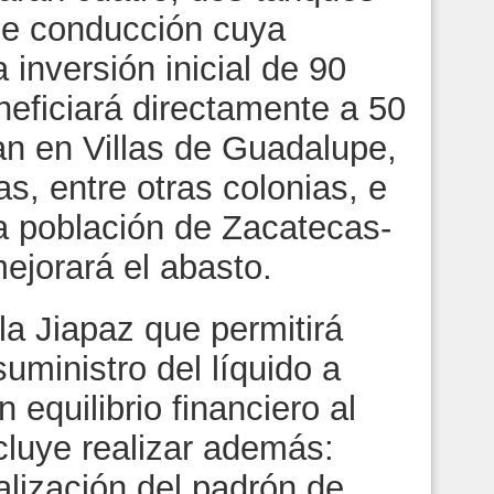
de conducción cuya
 inversión inicial de 90
neficiará directamente a 50
an en Villas de Guadalupe,
, entre otras colonias, e
la población de Zacatecas-
jorará el abasto.
la Jiapaz que permitirá
uministro del líquido a
equilibrio financiero al
cluye realizar además:
alización del padrón de