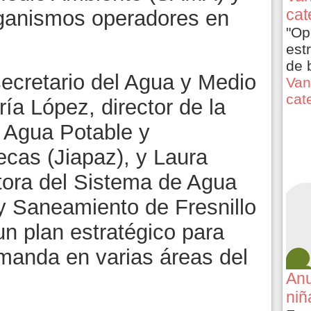
cat
organismos operadores en
"Op
est
de 
ecretario del Agua y Medio
Van
cat
ía López, director de la
e Agua Potable y
ecas (Jiapaz), y Laura
tora del Sistema de Agua
 y Saneamiento de Fresnillo
un plan estratégico para
emanda en varias áreas del
Anu
niñ