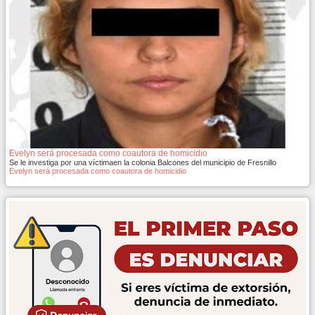
Evelyn será procesada como coautora de homicidio
Se le investiga por una víctimaen la colonia Balcones del municipio de Fresnillo
Evelyn será procesada como coautora de homicidio