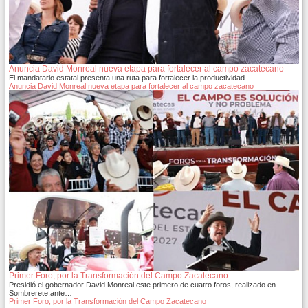
Anuncia David Monreal nueva etapa para fortalecer al campo zacatecano
El mandatario estatal presenta una ruta para fortalecer la productividad
Anuncia David Monreal nueva etapa para fortalecer al campo zacatecano
Primer Foro, por la Transformación del Campo Zacatecano
Presidió el gobernador David Monreal este primero de cuatro foros, realizado en
Sombrerete,ante…
Primer Foro, por la Transformación del Campo Zacatecano