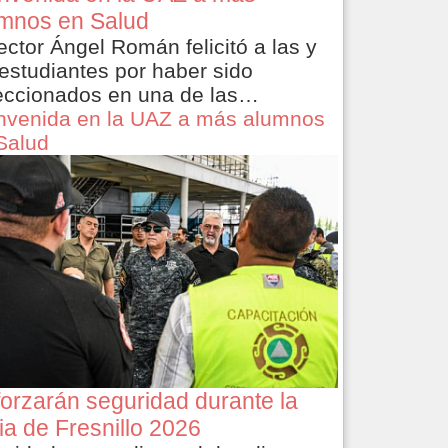
mnos en Salud
rector Ángel Román felicitó a las y
 estudiantes por haber sido
eccionados en una de las…
nvenida en la UAZ a más alumnos
Salud
orzarán seguridad durante la
ia de Fresnillo 2026