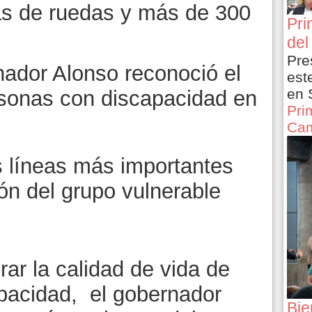
las de ruedas y más de 300
Pri
del
Pre
nador Alonso reconoció el
est
en 
sonas con discapacidad en
Pri
Cam
 líneas más importantes
ión del grupo vulnerable
rar la calidad de vida de
pacidad, el gobernador
Bie