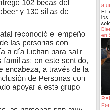
ntregó 102 becas del
alu
eer y 130 sillas de
El 
los
sel
Bie
statal reconoció el empeño
en 
 de las personas con
a a día luchan para salir
 familias; en este sentido,
e encabeza, a través de la
Inclusión de Personas con
ado apoyar a este grupo
Ref
Fer
as las personas son muy