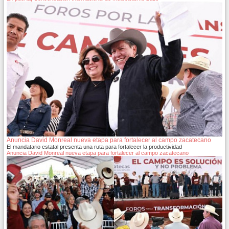
Anuncia David Monreal nueva etapa para fortalecer al campo zacatecano
El mandatario estatal presenta una ruta para fortalecer la productividad
Anuncia David Monreal nueva etapa para fortalecer al campo zacatecano