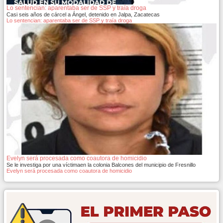
Lo sentencian: aparentaba ser de SSP y traía droga
Casi seis años de cárcel a Ángel, detenido en Jalpa, Zacatecas
Lo sentencian: aparentaba ser de SSP y traía droga
Evelyn será procesada como coautora de homicidio
Se le investiga por una víctimaen la colonia Balcones del municipio de Fresnillo
Evelyn será procesada como coautora de homicidio