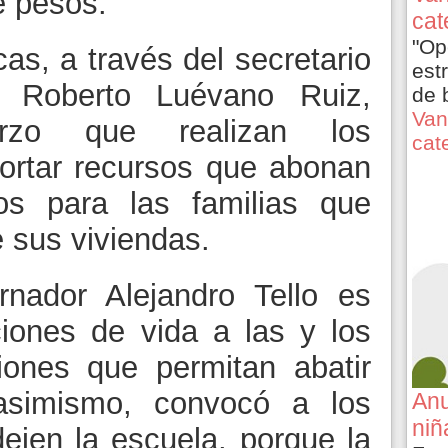
e pesos.
cat
"Op
as, a través del secretario
est
, Roberto Luévano Ruiz,
de 
Van
erzo que realizan los
cat
ortar recursos que abonan
s para las familias que
 sus viviendas.
rnador Alejandro Tello es
ciones de vida a las y los
iones que permitan abatir
 asimismo, convocó a los
Anu
niñ
ejen la escuela, porque la