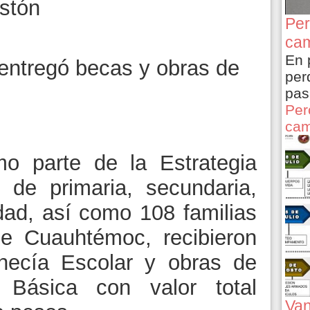
istón
Per
cam
En 
l entregó becas y obras de
per
pas
Per
cam
o parte de la Estrategia
 de primaria, secundaria,
idad, así como 108 familias
de Cuauhtémoc, recibieron
necía Escolar y obras de
al Básica con valor total
Van