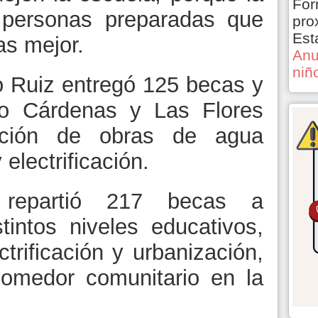
For
 personas preparadas que
pro
Est
as mejor.
Anu
niñ
 Ruiz entregó 125 becas y
ro Cárdenas y Las Flores
tación de obras de agua
 electrificación.
repartió 217 becas a
tintos niveles educativos,
trificación y urbanización,
comedor comunitario en la