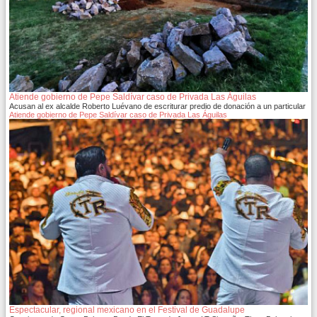
Atiende gobierno de Pepe Saldívar caso de Privada Las Águilas
Acusan al ex alcalde Roberto Luévano de escriturar predio de donación a un particular
Atiende gobierno de Pepe Saldívar caso de Privada Las Águilas
Espectacular, regional mexicano en el Festival de Guadalupe