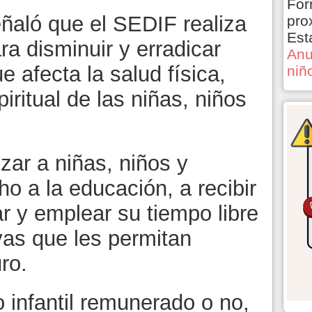
For
eñaló que el SEDIF realiza
pro
Est
a disminuir y erradicar
Anu
e afecta la salud física,
niñ
iritual de las niñas, niños
zar a niñas, niños y
o a la educación, a recibir
r y emplear su tiempo libre
vas que les permitan
ro.
 infantil remunerado o no,