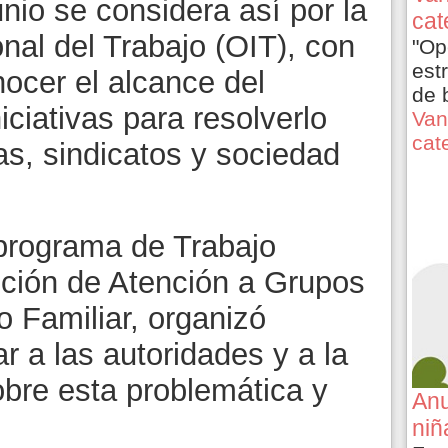
nio se considera así por la
cat
nal del Trabajo (OIT), con
"Op
est
nocer el alcance del
de 
ciativas para resolverlo
Van
cat
s, sindicatos y sociedad
 programa de Trabajo
ección de Atención a Grupos
o Familiar, organizó
r a las autoridades y a la
obre esta problemática y
Anu
niñ