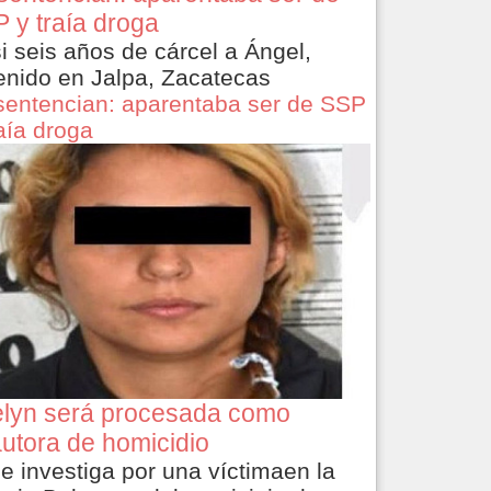
 y traía droga
i seis años de cárcel a Ángel,
enido en Jalpa, Zacatecas
sentencian: aparentaba ser de SSP
raía droga
lyn será procesada como
utora de homicidio
le investiga por una víctimaen la