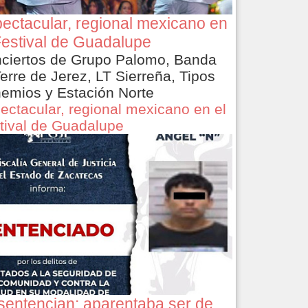
ectacular, regional mexicano en
Festival de Guadalupe
ciertos de Grupo Palomo, Banda
Terre de Jerez, LT Sierreña, Tipos
emios y Estación Norte
ectacular, regional mexicano en el
tival de Guadalupe
sentencian: aparentaba ser de