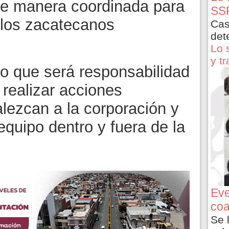
de manera coordinada para
SSP
 los zacatecanos
Cas
det
Lo 
y t
o que será responsabilidad
 realizar acciones
alezcan a la corporación y
equipo dentro y fuera de la
Eve
coa
Se 