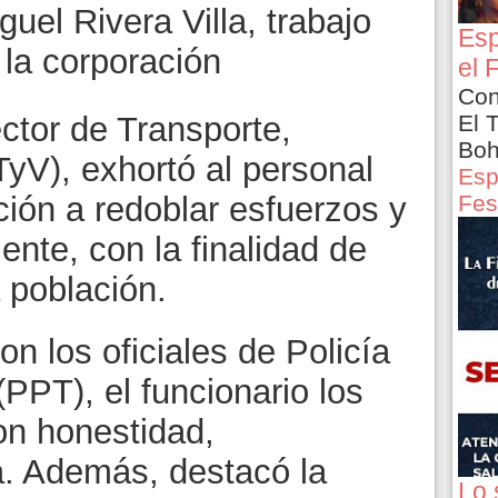
guel Rivera Villa, trabajo
Esp
 la corporación
el 
Con
El 
ector de Transporte,
Boh
TyV), exhortó al personal
Esp
Fes
ción a redoblar esfuerzos y
ente, con la finalidad de
 población.
n los oficiales de Policía
(PPT), el funcionario los
on honestidad,
a. Además, destacó la
Lo 