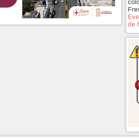
col
Fre
Eve
de 