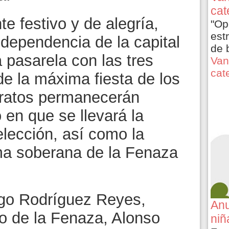
cat
e festivo y de alegría,
"Op
est
ndependencia de la capital
de 
a pasarela con las tres
Van
cat
de la máxima fiesta de los
tratos permanecerán
 en que se llevará la
 elección, así como la
ma soberana de la Fenaza
go Rodríguez Reyes,
Anu
to de la Fenaza, Alonso
niñ