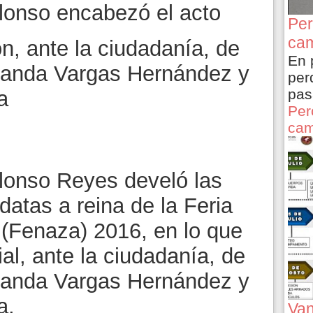
lonso encabezó el acto
Per
cam
n, ante la ciudadanía, de
En 
rnanda Vargas Hernández y
per
pas
na
Per
cam
lonso Reyes develó las
datas a reina de la Feria
(Fenaza) 2016, en lo que
ial, ante la ciudadanía, de
rnanda Vargas Hernández y
a.
Van