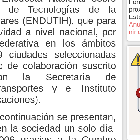
For
o de Tecnologías de la
pro
Est
gares (ENDUTIH), que para
Anu
vidad a nivel nacional, por
niñ
federativa en los ámbitos
 ciudades seleccionadas
o de colaboración suscrito
n la Secretaría de
nsportes y el Instituto
aciones).
 continuación se presentan,
en la sociedad un solo día
06 gracias a la Cumbre