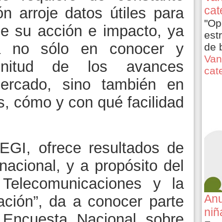
cat
ón arroje datos útiles para
"Op
de su acción e impacto, ya
est
ca no sólo en conocer y
de 
Van
nitud de los avances
cat
ercado, sino también en
s, cómo y con qué facilidad
EGI, ofrece resultados de
rnacional, y a propósito del
Telecomunicaciones y la
Anu
ación”, da a conocer parte
niñ
 Encuesta Nacional sobre