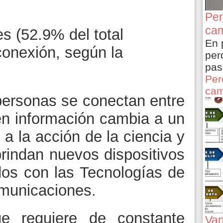
Per
cam
s (52.9% del total
En 
conexión, según la
per
pas
Per
cam
personas se conectan entre
en información cambia a un
 a la acción de la ciencia y
brindan nuevos dispositivos
dos con las Tecnologías de
omunicaciones.
 requiere de constante
Van