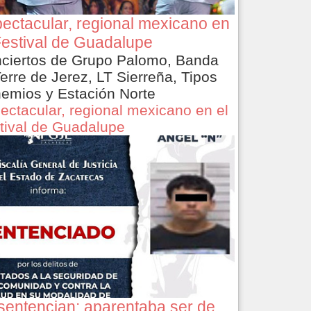
ectacular, regional mexicano en
Festival de Guadalupe
ciertos de Grupo Palomo, Banda
Terre de Jerez, LT Sierreña, Tipos
emios y Estación Norte
ectacular, regional mexicano en el
tival de Guadalupe
sentencian: aparentaba ser de