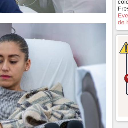
col
Fre
Eve
de 