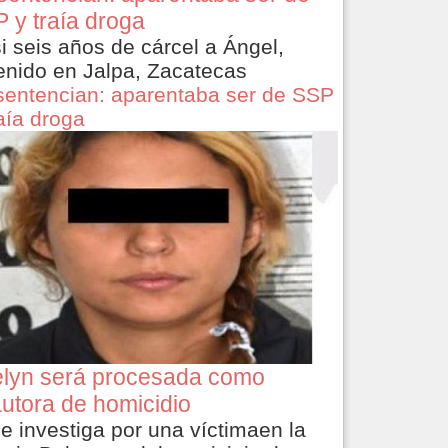
 y traía droga
i seis años de cárcel a Ángel,
enido en Jalpa, Zacatecas
sentencian: aparentaba ser de SSP
raía droga
lyn será procesada como
utora de homicidio
le investiga por una víctimaen la