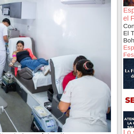
Esp
el 
Con
El 
Boh
Esp
Fes
Lo 