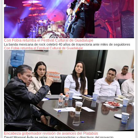
Con Fobia retumba el Festival Cultural de Guadalupe
La banda mexicana de rock celebró 40 años de trayectoria ante miles de seguidores
Con Fobia retumba el Festival Cultural de Guadalupe
Encabeza gobernador revisión de avances del Platabús
David Monreal Ávila se reúne con transportistas y directivos del proyecto