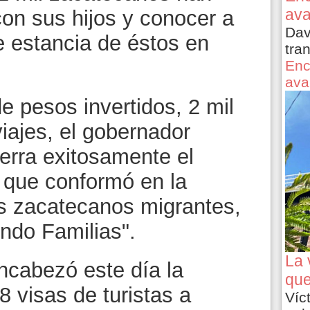
ava
con sus hijos y conocer a
Dav
e estancia de éstos en
tra
Enc
ava
e pesos invertidos, 2 mil
iajes, el gobernador
erra exitosamente el
que conformó en la
los zacatecanos migrantes,
ndo Familias".
La 
ncabezó este día la
que
8 visas de turistas a
Víc