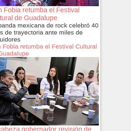
 Fobia retumba el Festival
tural de Guadalupe
banda mexicana de rock celebró 40
s de trayectoria ante miles de
uidores
 Fobia retumba el Festival Cultural
Guadalupe
abeza gobernador revisión de