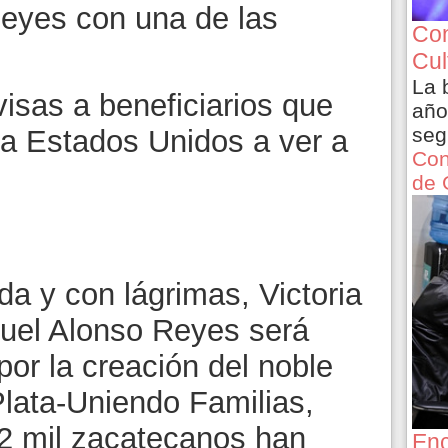
eyes con una de las
Con
Cul
La 
isas a beneficiarios que
año
seg
 a Estados Unidos a ver a
Con
de 
a y con lágrimas, Victoria
uel Alonso Reyes será
or la creación del noble
lata-Uniendo Familias,
 2 mil zacatecanos han
Enc