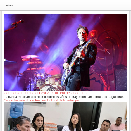
Lo
último
Con Fobia retumba el Festival Cultural de Guadalupe
La banda mexicana de rock celebró 40 años de trayectoria ante miles de seguidores
Con Fobia retumba el Festival Cultural de Guadalupe