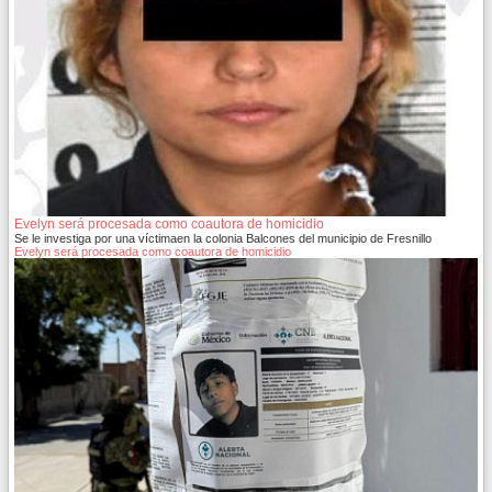
Evelyn será procesada como coautora de homicidio
Se le investiga por una víctimaen la colonia Balcones del municipio de Fresnillo
Evelyn será procesada como coautora de homicidio