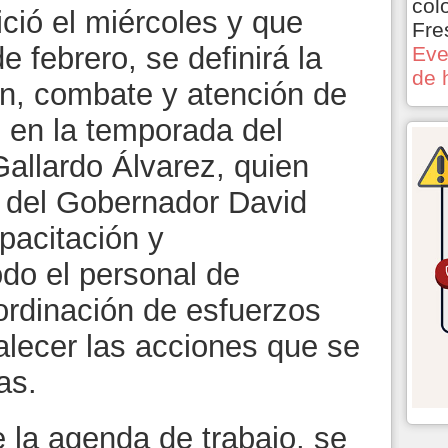
col
ició el miércoles y que
Fre
e febrero, se definirá la
Eve
de 
ón, combate y atención de
s en la temporada del
Gallardo Álvarez, quien
 del Gobernador David
pacitación y
odo el personal de
oordinación de esfuerzos
talecer las acciones que se
as.
 la agenda de trabajo, se