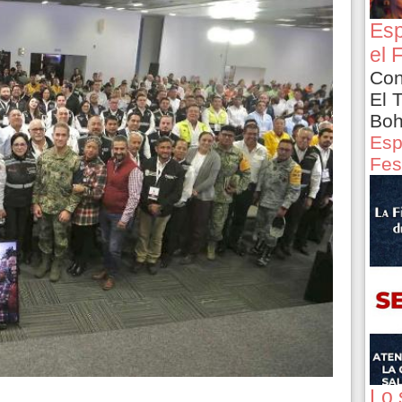
Esp
el 
Con
El 
Boh
Esp
Fes
Lo 