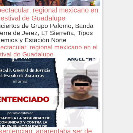
ectacular, regional mexicano en
Festival de Guadalupe
ciertos de Grupo Palomo, Banda
Terre de Jerez, LT Sierreña, Tipos
emios y Estación Norte
ectacular, regional mexicano en el
tival de Guadalupe
sentencian: aparentaba ser de