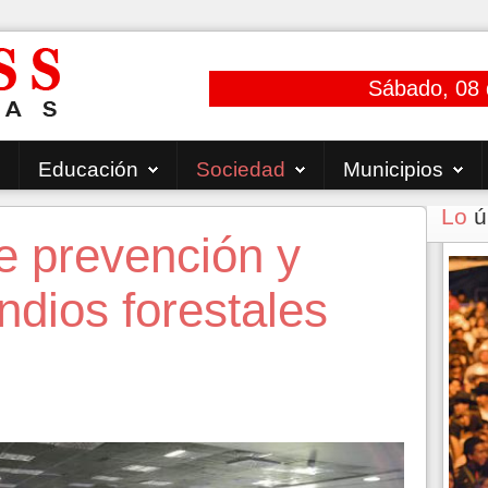
Sábado, 08 
Educación
Sociedad
Municipios
Lo
ú
e prevención y
dios forestales