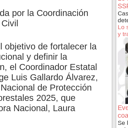
SSP
da por la Coordinación
Cas
det
Civil
Lo 
y t
 objetivo de fortalecer la
cional y definir la
n, el Coordinador Estatal
rge Luis Gallardo Álvarez,
 Nacional de Protección
orestales 2025, que
ra Nacional, Laura
Eve
coa
Se 