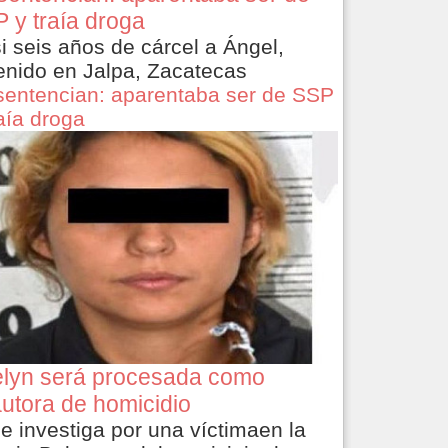
 y traía droga
i seis años de cárcel a Ángel,
enido en Jalpa, Zacatecas
sentencian: aparentaba ser de SSP
raía droga
lyn será procesada como
utora de homicidio
le investiga por una víctimaen la