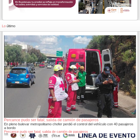
Lo
último
Percance pudo ser fatal; salida de camión de pasajeros
En pleno bulevar metropolitamo chofer perdió el control del vehículo con 40 pasajeros
a bordo
Percance pudo ser fatal; salida de camión de pasajeros