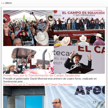
Lo
último
Primer Foro, por la Transformación del Campo Zacatecano
Presidió el gobernador David Monreal este primero de cuatro foros, realizado en
Sombrerete,ante…
Primer Foro, por la Transformación del Campo Zacatecano