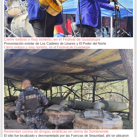
Cierre exitoso y muy norteño, en el Festival de Guadalupe
Presentación estelar de Los Cadetes de Linares y El Poder del Norte
Cierre exitoso y muy norteño, en el Festival de Guadalupe
Revientan cocina de drogas sintéticas en sierra de Sombrerete
El sitio fue localizado y desmantelado por las Fuerzas de Seguridad; ahí se ubicaron