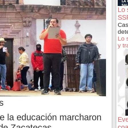
Lo 
SSP
Cas
det
Lo 
y t
s
de la educación marcharon
Eve
 de Zacatecas
coa