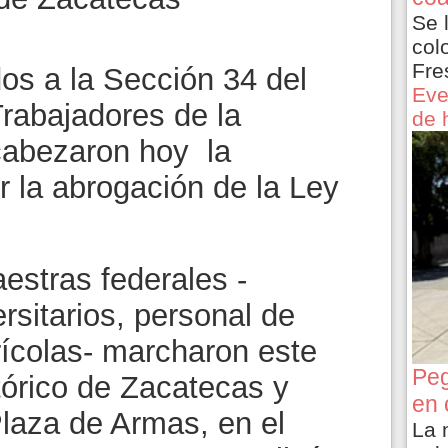
Se 
col
Fre
dos a la Sección 34 del
Eve
Trabajadores de la
de 
cabezaron hoy la
 la abrogación de la Ley
estras federales -
sitarios, personal de
rícolas- marcharon este
Peg
tórico de Zacatecas y
en 
Plaza de Armas, en el
La 