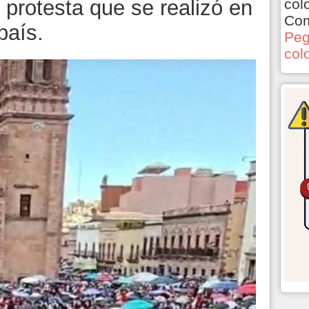
col
 protesta que se realizó en
Com
país.
Peg
col