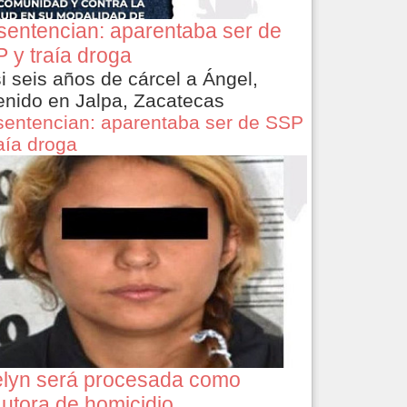
sentencian: aparentaba ser de
 y traía droga
i seis años de cárcel a Ángel,
enido en Jalpa, Zacatecas
sentencian: aparentaba ser de SSP
raía droga
lyn será procesada como
utora de homicidio