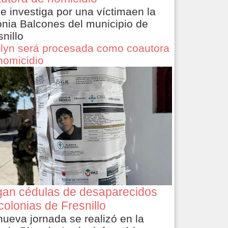
le investiga por una víctimaen la
onia Balcones del municipio de
snillo
lyn será procesada como coautora
homicidio
an cédulas de desaparecidos
colonias de Fresnillo
nueva jornada se realizó en la