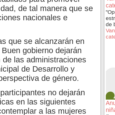
cat
idad, de tal manera que se
"Op
ciones nacionales e
est
de 
Van
cat
as que se alcanzarán en
y Buen gobierno dejarán
n de las administraciones
icipal de Desarrollo y
perspectiva de género.
participantes no dejarán
icas en las siguientes
Anu
contemplar a las mujeres
niñ