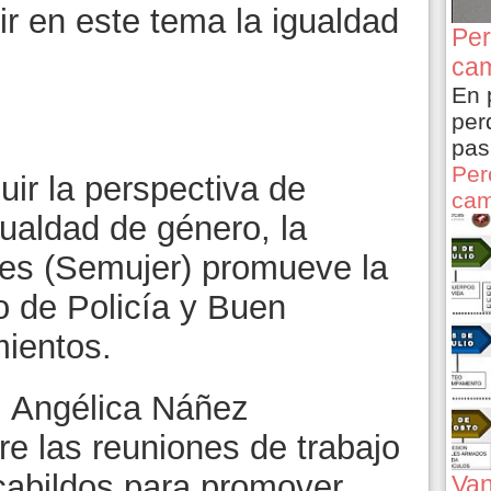
r en este tema la igualdad
Per
cam
En 
per
pas
Per
uir la perspectiva de
cam
ualdad de género, la
res (Semujer) promueve la
 de Policía y Buen
ientos.
r, Angélica Náñez
e las reuniones de trabajo
 cabildos para promover
Van