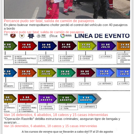
Percance pudo ser fatal; salida de camión de pasajeros
En pleno bulevar metropolitamo chofer perdió el control del vehículo con 40 pasajeros
a bordo
Percance pudo ser fatal; salida de camión de pasajeros
Van 16 detenidos, 6 abatidos, 18 cateos y 15 casas intervenidas
"Operación Rastrillo" debilita estructuras criminales; aseguran tigre de bengala y
avanzan…
Van 16 detenidos, 6 abatidos, 18 cateos y 15 casas intervenidas