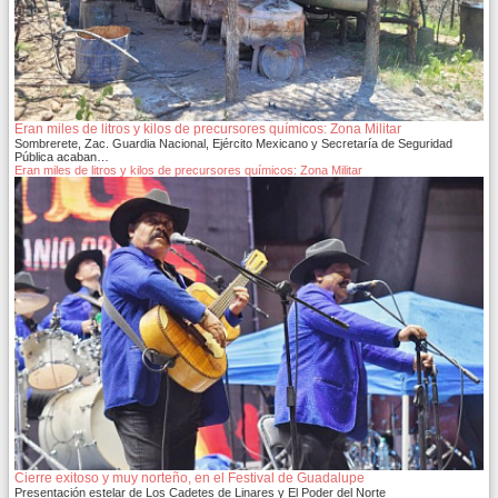
Eran miles de litros y kilos de precursores químicos: Zona Militar
Sombrerete, Zac. Guardia Nacional, Ejército Mexicano y Secretaría de Seguridad
Pública acaban…
Eran miles de litros y kilos de precursores químicos: Zona Militar
Cierre exitoso y muy norteño, en el Festival de Guadalupe
Presentación estelar de Los Cadetes de Linares y El Poder del Norte