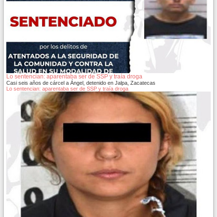
Lo sentencian: aparentaba ser de SSP y traía droga
Casi seis años de cárcel a Ángel, detenido en Jalpa, Zacatecas
Lo sentencian: aparentaba ser de SSP y traía droga