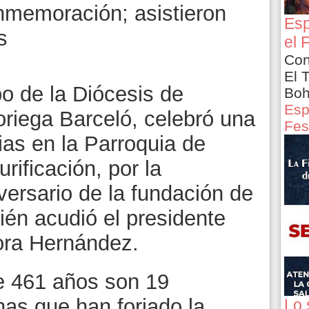
nmemoración; asistieron
Esp
s
el 
Con
El 
po de la Diócesis de
Boh
Esp
oriega Barceló, celebró una
Fes
ias en la Parroquia de
rificación, por la
versario de la fundación de
bién acudió el presidente
ora Hernández.
ue 461 años son 19
as que han forjado la
Lo 