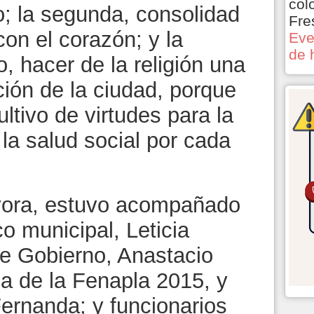
col
o; la segunda, consolidad
Fre
 con el corazón; y la
Eve
de 
o, hacer de la religión una
ión de la ciudad, porque
ultivo de virtudes para la
 la salud social por cada
évora, estuvo acompañado
co municipal, Leticia
 de Gobierno, Anastacio
na de la Fenapla 2015, y
Fernanda; y funcionarios