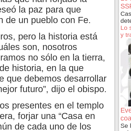
SSP
eseó la paz para que
Cas
ón de un pueblo con Fe.
det
Lo 
y t
os, pero la historia está
uáles son, nosotros
amos no sólo en la tierra,
 de historia, en la que
e que debemos desarrollar
ejor futuro”, dijo el obispo.
los presentes en el templo
Eve
mera, forjar una “Casa en
coa
mún de cada uno de los
Se 