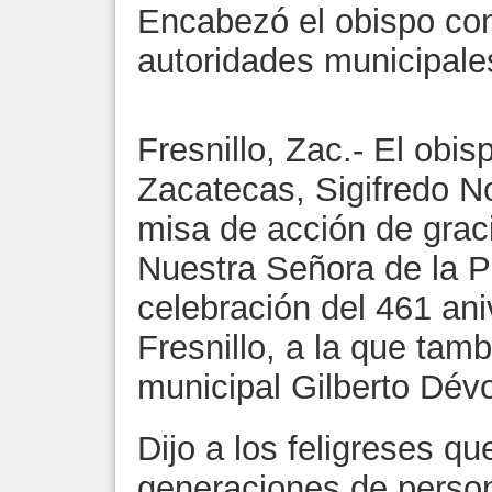
Encabezó el obispo co
autoridades municipale
Fresnillo, Zac.- El obis
Zacatecas, Sigifredo N
misa de acción de grac
Nuestra Señora de la Pu
celebración del 461 ani
Fresnillo, a la que tam
municipal Gilberto Dév
Dijo a los feligreses q
generaciones de person