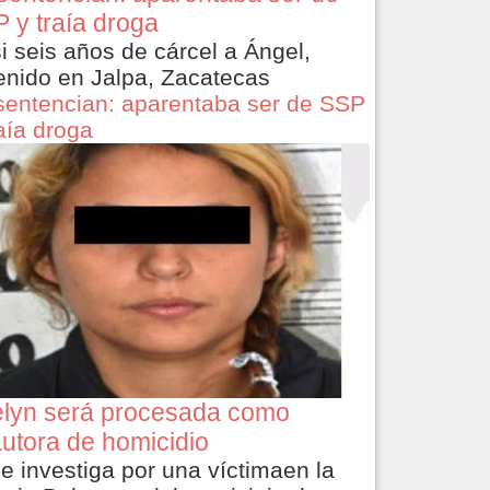
 y traía droga
i seis años de cárcel a Ángel,
enido en Jalpa, Zacatecas
sentencian: aparentaba ser de SSP
raía droga
lyn será procesada como
utora de homicidio
le investiga por una víctimaen la