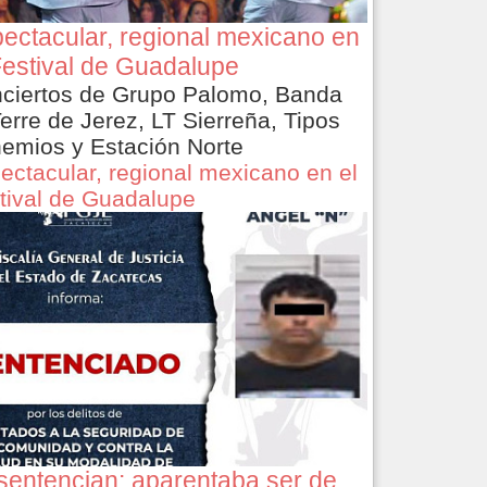
ectacular, regional mexicano en
Festival de Guadalupe
ciertos de Grupo Palomo, Banda
Terre de Jerez, LT Sierreña, Tipos
emios y Estación Norte
ectacular, regional mexicano en el
tival de Guadalupe
sentencian: aparentaba ser de