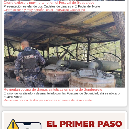
Cierre exitoso y muy norteño, en el Festival de Guadalupe
Presentación estelar de Los Cadetes de Linares y El Poder del Norte
Cierre exitoso y muy norteño, en el Festival de Guadalupe
Revientan cocina de drogas sintéticas en sierra de Sombrerete
El sitio fue localizado y desmantelado por las Fuerzas de Seguridad; ahí se ubicaron
cuatro zonas…
Revientan cocina de drogas sintéticas en sierra de Sombrerete