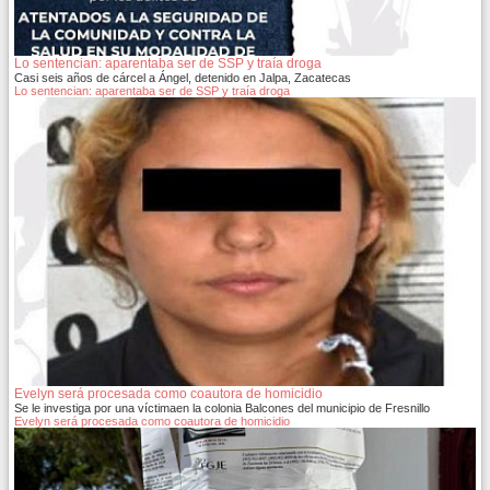
Lo sentencian: aparentaba ser de SSP y traía droga
Casi seis años de cárcel a Ángel, detenido en Jalpa, Zacatecas
Lo sentencian: aparentaba ser de SSP y traía droga
Evelyn será procesada como coautora de homicidio
Se le investiga por una víctimaen la colonia Balcones del municipio de Fresnillo
Evelyn será procesada como coautora de homicidio