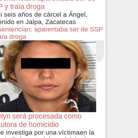
 y traía droga
i seis años de cárcel a Ángel,
enido en Jalpa, Zacatecas
sentencian: aparentaba ser de SSP
raía droga
lyn será procesada como
utora de homicidio
le investiga por una víctimaen la