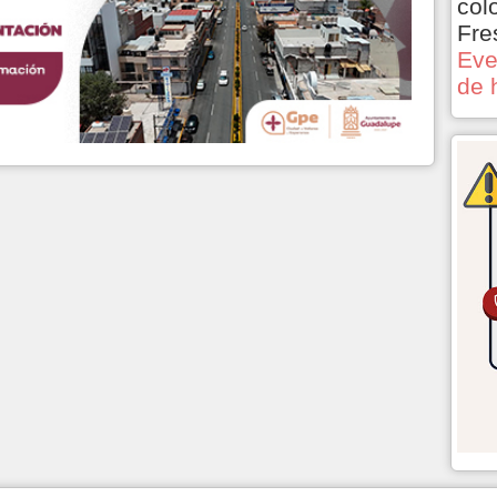
col
Fre
Eve
de 