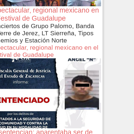
ectacular, regional mexicano en
Festival de Guadalupe
ciertos de Grupo Palomo, Banda
Terre de Jerez, LT Sierreña, Tipos
emios y Estación Norte
ectacular, regional mexicano en el
tival de Guadalupe
sentencian: aparentaba ser de