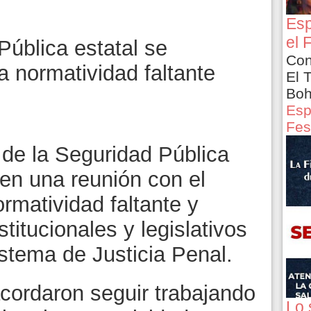
Esp
el 
Pública estatal se
Con
la normatividad faltante
El 
Boh
Esp
Fes
 de la Seguridad Pública
 en una reunión con el
ormatividad faltante y
titucionales y legislativos
stema de Justicia Penal.
acordaron seguir trabajando
Lo 