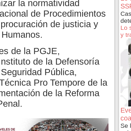
izar la normatividad
SSP
Nacional de Procedimientos
Cas
det
procuración de justicia y
Lo 
s Humanos.
y t
tes de la PGJE,
Instituto de la Defensoría
 Seguridad Pública,
Técnica Pro Tempore de la
ementación de la Reforma
Penal.
Eve
coa
Se 