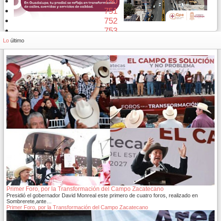
750
751
752
753
754
Lo
último
Primer Foro, por la Transformación del Campo Zacatecano
Presidió el gobernador David Monreal este primero de cuatro foros, realizado en
Sombrerete,ante…
Primer Foro, por la Transformación del Campo Zacatecano