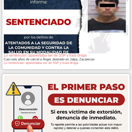
Lo sentencian: aparentaba ser de SSP y traía droga
Casi seis años de cárcel a Ángel, detenido en Jalpa, Zacatecas
Lo sentencian: aparentaba ser de SSP y traía droga