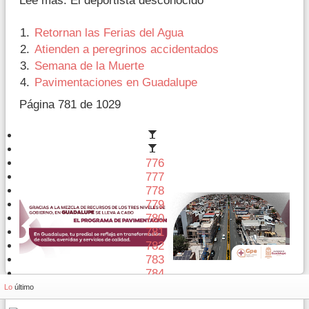
Lee más: El deportista desconocido
Retornan las Ferias del Agua
Atienden a peregrinos accidentados
Semana de la Muerte
Pavimentaciones en Guadalupe
Página 781 de 1029
776
777
778
779
780
781
782
783
784
785
Lo
último