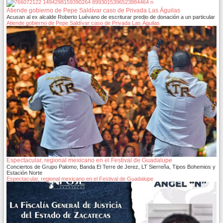
Atiende gobierno de Pepe Saldívar caso de Privada Las Águilas
Acusan al ex alcalde Roberto Luévano de escriturar predio de donación a un particular
Atiende gobierno de Pepe Saldívar caso de Privada Las Águilas
Espectacular, regional mexicano en el Festival de Guadalupe
Conciertos de Grupo Palomo, Banda El Terre de Jerez, LT Sierreña, Tipos Bohemios y
Estación Norte
Espectacular, regional mexicano en el Festival de Guadalupe