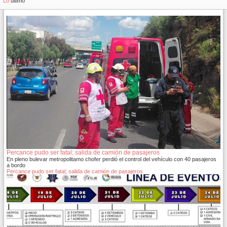
879
Lo
último
Percance pudo ser fatal; salida de camión de pasajeros
En pleno bulevar metropolitamo chofer perdió el control del vehículo con 40 pasajeros
a bordo
Percance pudo ser fatal; salida de camión de pasajeros