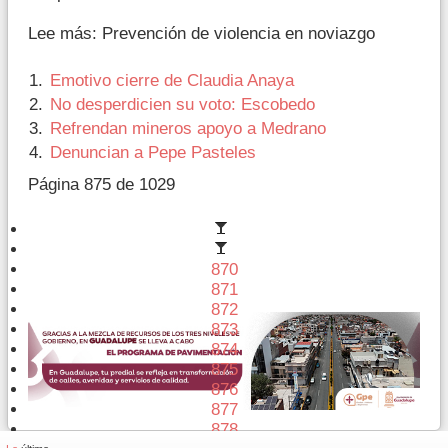
Lee más: Prevención de violencia en noviazgo
Emotivo cierre de Claudia Anaya
No desperdicien su voto: Escobedo
Refrendan mineros apoyo a Medrano
Denuncian a Pepe Pasteles
Página 875 de 1029
870
871
872
873
874
875
876
877
878