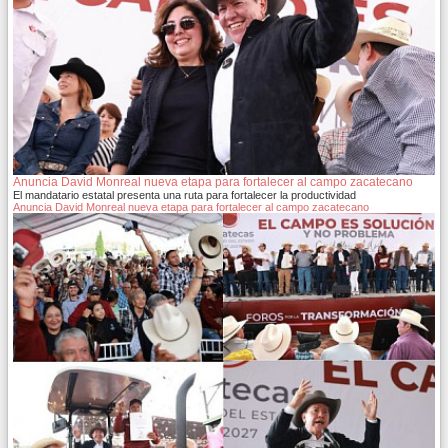
Anuncia David Monreal nueva etapa para fortalecer al campo zacatecano
El mandatario estatal presenta una ruta para fortalecer la productividad
Anuncia David Monreal nueva etapa para fortalecer al campo zacatecano