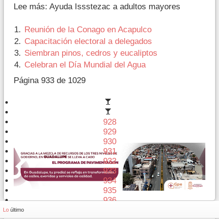
Lee más: Ayuda Issstezac a adultos mayores
Reunión de la Conago en Acapulco
Capacitación electoral a delegados
Siembran pinos, cedros y eucaliptos
Celebran el Día Mundial del Agua
Página 933 de 1029
928
929
930
931
932
933
934
935
936
937
Lo
último