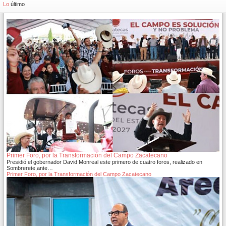
970
Lo
último
Primer Foro, por la Transformación del Campo Zacatecano
Presidió el gobernador David Monreal este primero de cuatro foros, realizado en
Sombrerete,ante…
Primer Foro, por la Transformación del Campo Zacatecano