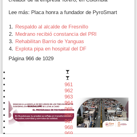
Lee más: Placa honra a fundador de PyroSmart
Respaldo al alcalde de Fresnillo
Medrano recibió constancia del PRI
Rehabilitan Barrio de Yanguas
Explota pipa en hospital del DF
Página 966 de 1029
961
962
963
964
965
966
967
968
969