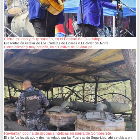
Cierre exitoso y muy norteño, en el Festival de Guadalupe
Presentación estelar de Los Cadetes de Linares y El Poder del Norte
Cierre exitoso y muy norteño, en el Festival de Guadalupe
Revientan cocina de drogas sintéticas en sierra de Sombrerete
El sitio fue localizado y desmantelado por las Fuerzas de Seguridad; ahí se ubicaron