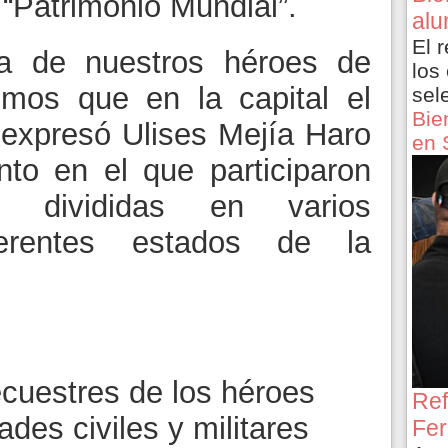
“Patrimonio Mundial”.
alu
El 
a de nuestros héroes de
los
mos que en la capital el
sel
Bie
, expresó Ulises Mejía Haro
en 
to en el que participaron
 divididas en varios
ferentes estados de la
cuestres de los héroes
Ref
ades civiles y militares
Fer