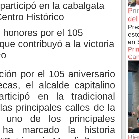
participó en la cabalgata
Pri
entro Histórico
del
Pre
y honores por el 105
est
en 
que contribuyó a la victoria
Pri
co
Cam
ión por el 105 aniversario
as, el alcalde capitalino
rticipó en la tradicional
las principales calles de la
 uno de los principales
 ha marcado la historia
Bie