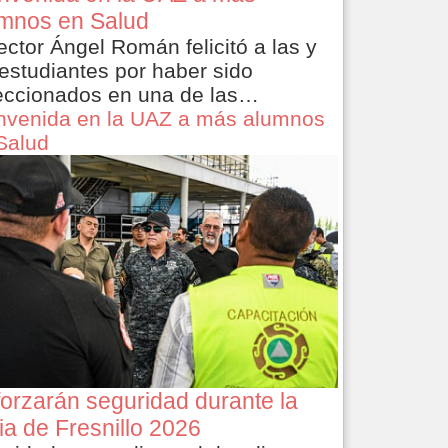
mnos en Salud
rector Ángel Román felicitó a las y
 estudiantes por haber sido
eccionados en una de las…
nvenida en la UAZ a más alumnos
Salud
orzarán seguridad durante la
ia de Fresnillo 2026