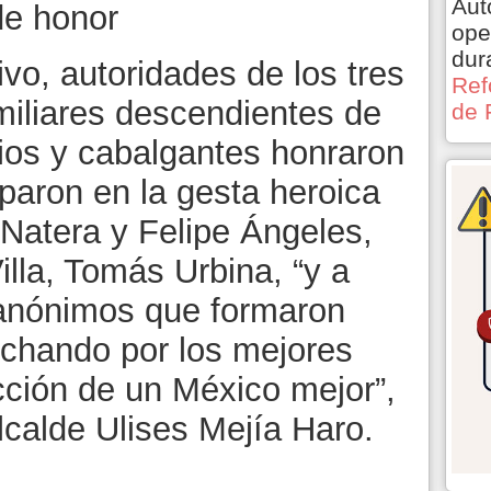
Aut
de honor
ope
dur
vo, autoridades de los tres
Ref
miliares descendientes de
de 
rios y cabalgantes honraron
iparon en la gesta heroica
 Natera y Felipe Ángeles,
lla, Tomás Urbina, “y a
 anónimos que formaron
luchando por los mejores
cción de un México mejor”,
alcalde Ulises Mejía Haro.