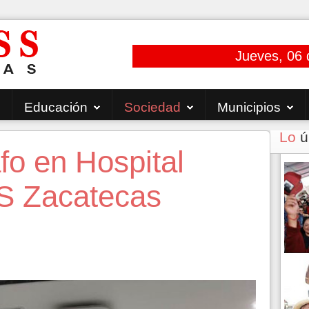
Jueves, 06 
Educación
Sociedad
Municipios
Lo
ú
fo en Hospital
S Zacatecas