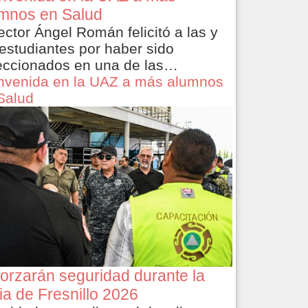
mnos en Salud
rector Ángel Román felicitó a las y
 estudiantes por haber sido
eccionados en una de las…
nvenida en la UAZ a más alumnos
Salud
orzarán seguridad durante la
ia de Fresnillo 2026