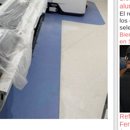
alu
El 
los
sel
Bie
en 
Ref
Fer