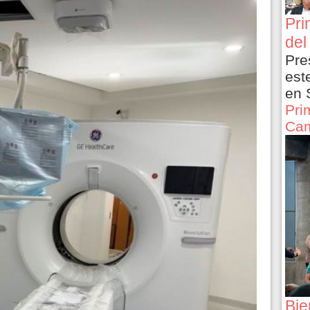
Pri
del
Pre
est
en 
Pri
Cam
Bie