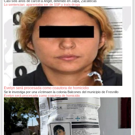
Casi seis años de cárcel a Ángel, detenido en Jalpa, Zacatecas
Lo sentencian: aparentaba ser de SSP y traía droga
Evelyn será procesada como coautora de homicidio
Se le investiga por una víctimaen la colonia Balcones del municipio de Fresnillo
Evelyn será procesada como coautora de homicidio